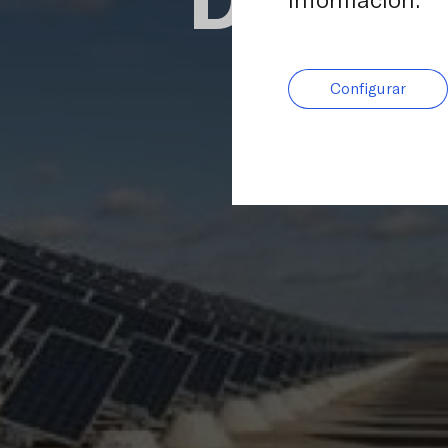
información.
Configurar