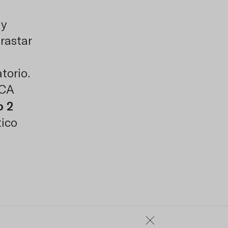
 y
rastar
torio.
MCA
o 2
tico
¿Tienes dudas?
También estamos en Whatsapp
.
permite