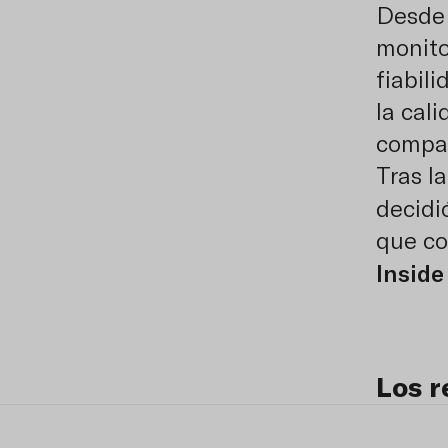
Desde 
monitor
fiabil
la cal
compar
Tras l
decidi
que co
Inside
Los r
La ins