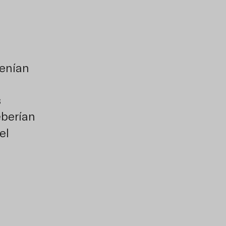
venían
s
eberían
el