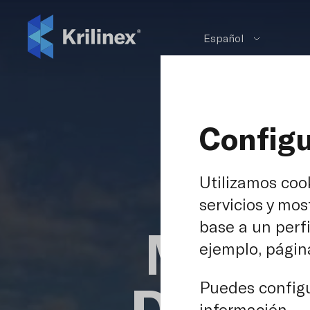
Español
Configu
Utilizamos cook
servicios y mos
base a un perfi
Morgan
ejemplo, página
DGA -
Puedes configu