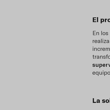
El p
En los
realiz
increm
transf
superv
equipo
La so