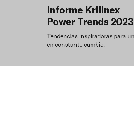
la mon
Informe Krilinex
incre
Power Trends 2023
eléctri
Tendencias inspiradoras para u
red.
en constante cambio.