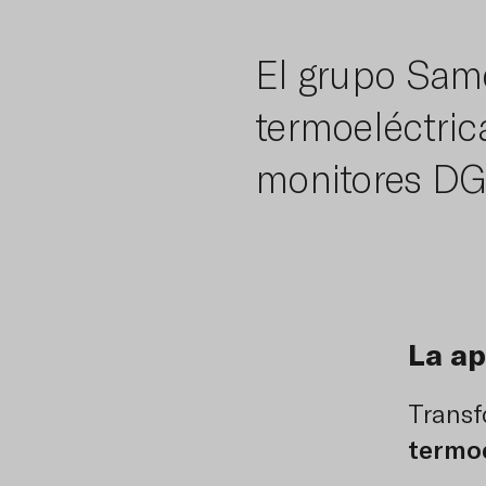
El grupo Samc
termoeléctrica
monitores DGA
La ap
Transf
termoe