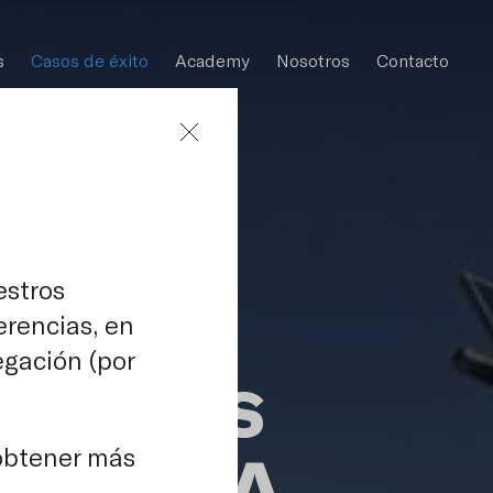
s
Casos de éxito
Academy
Nosotros
Contacto
estros
erencias, en
egación (por
alistos
 SAMCA
 obtener más